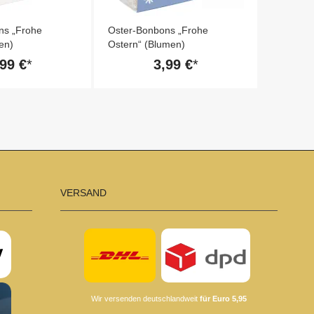
ns „Frohe
Oster-Bonbons „Frohe
Schokola
en)
Ostern“ (Blumen)
Ostern“ 
,99 €
3,99 €
VERSAND
Wir versenden deutschlandweit
für Euro 5,95