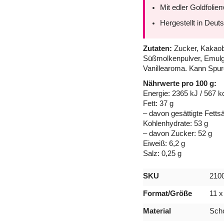
Mit edler Goldfolie
Hergestellt in Deut
Zutaten:
Zucker, Kakaobu
Süßmolkenpulver, Emulga
Vanillearoma. Kann Spur
Nährwerte pro 100 g:
Energie: 2365 kJ / 567 k
Fett: 37 g
– davon gesättigte Fetts
Kohlenhydrate: 53 g
– davon Zucker: 52 g
Eiweiß: 6,2 g
Salz: 0,25 g
Mehr
SKU
210
Informationen
Format/Größe
11 x
Material
Sch