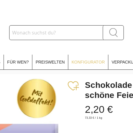
Suche
Suche
S
FÜR WEN?
PREISWELTEN
KONFIGURATOR
VERPACKU
Schokolade
schöne Feie
2,20 €
73,33 €
/ 1 kg