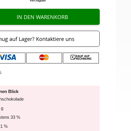
verfügbar
IN DEN WARENKORB
nug auf Lager? Kontaktiere uns
G
inen Blick
lchschokolade
 g
stens 33 %
21 %