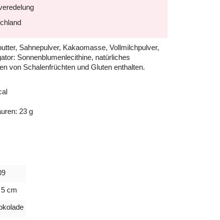
nveredelung
schland
tter, Sahnepulver, Kakaomasse, Vollmilchpulver,
tor: Sonnenblumenlecithine, natürliches
en von Schalenfrüchten und Gluten enthalten.
cal
äuren: 23 g
09
 5 cm
okolade