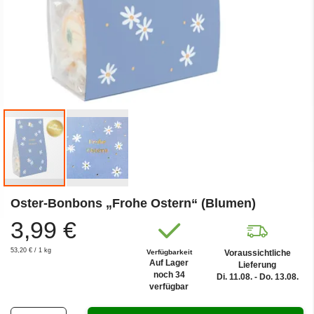
Zum
Oster-Bonbons „Frohe Ostern“ (Blumen)
Anfang
der
3,99 €
Bildergalerie
springen
53,20 €
/ 1 kg
Verfügbarkeit
Voraussichtliche
Auf Lager
Lieferung
noch 34
Di. 11.08. - Do. 13.08.
verfügbar