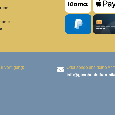
tionen
ationen
fen
ur Verfügung:
Oder sende uns deine Anfr
info@geschenkefuermitar