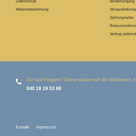
Datenschutz
Bestellvorgang
Widerrufsbelehrung
Versandinforma
Zahlungsarten
Retoureninform
Vertrag widerru
Du hast Fragen? Gerne stehen wir dir telefonisch z
040 18 19 53 88
Kontakt
Impressum