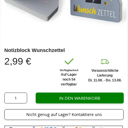
Zum
Notizblock Wunschzettel
Anfang
der
2,99 €
Bildergalerie
springen
Verfügbarkeit
Voraussichtliche
Auf Lager
Lieferung
noch 54
Di. 11.08. - Do. 13.08.
verfügbar
IN DEN WARENKORB
Nicht genug auf Lager? Kontaktiere uns