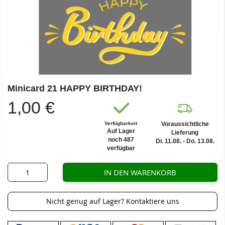
Zum
Minicard 21 HAPPY BIRTHDAY!
Anfang
der
1,00 €
Bildergalerie
springen
Verfügbarkeit
Voraussichtliche
Auf Lager
Lieferung
noch 487
Di. 11.08. - Do. 13.08.
verfügbar
IN DEN WARENKORB
Nicht genug auf Lager? Kontaktiere uns