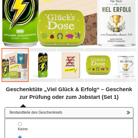
Zum
Geschenktüte „Viel Glück & Erfolg“ – Geschenk
Anfang
der
zur Prüfung oder zum Jobstart (Set 1)
Bildergalerie
springen
Bestandteile des Geschenksets
Keine