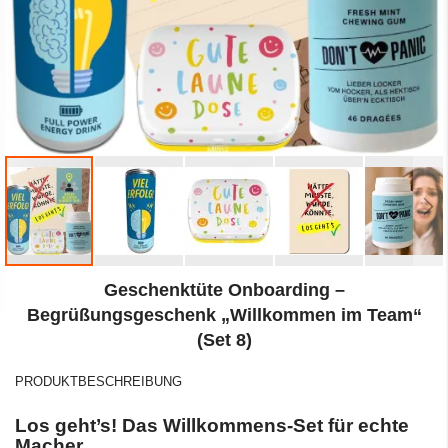
Zum
Geschenktüte Onboarding –
Anfang
der
Begrüßungsgeschenk „Willkommen im Team“
Bildergalerie
(Set 8)
springen
PRODUKTBESCHREIBUNG
Los geht’s! Das Willkommens-Set für echte
Macher