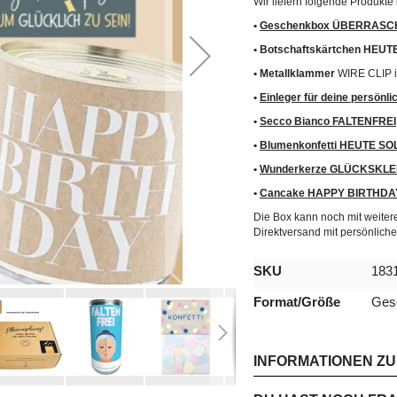
Wir liefern folgende Produkt
•
Geschenkbox ÜBERRASC
• Botschaftskärtchen HEUT
• Metallklammer
WIRE CLIP i
•
Einleger für deine persönl
•
Secco Bianco FALTENFREI
•
Blumenkonfetti HEUTE S
•
Wunderkerze GLÜCKSKLEE 
•
Cancake HAPPY BIRTHDA
Die Box kann noch mit weiteren
Direktversand mit persönliche
Mehr
SKU
183
Informationen
Format/Größe
Gesc
INFORMATIONEN Z