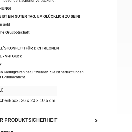
e in besonders schöner Verpackung:
HUNG!
E IST EIN GUTER TAG, UM GLÜCKLICH ZU SEIN!
n gold
iche Grußbotschaft
OLL`S KONFETTI FÜR DICH REGNEN
- Viel Glück
Y
 Kleinigkeiten befüllt werden. Sie ist perfekt für den
r Grußnachricht.
10
henkbox: 26 x 20 x 10,5 cm
UR PRODUKTSICHERHEIT