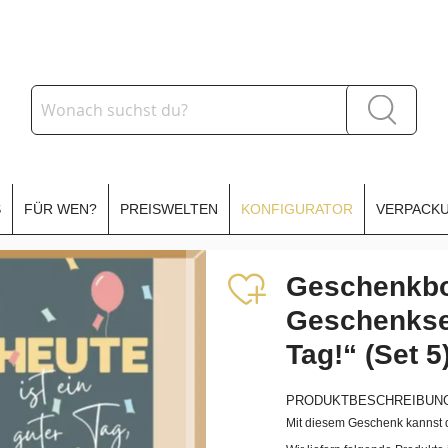
Suche
Suche
S
FÜR WEN?
PREISWELTEN
KONFIGURATOR
VERPACKU
Geschenkbo
Geschenkset
Tag!“ (Set 5
PRODUKTBESCHREIBUN
Mit diesem Geschenk kannst d