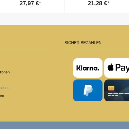
guter Tag!“ (Set 1)
„Heute ist ein guter Tag!“ (Set
27,97 €
21,28 €
4)
SICHER BEZAHLEN
tionen
ationen
fen