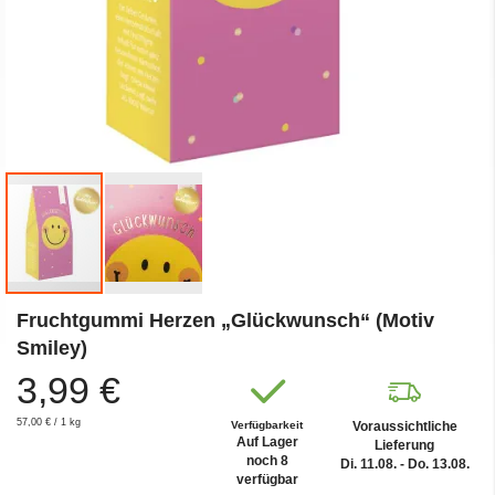
Zum
Fruchtgummi Herzen „Glückwunsch“ (Motiv
Anfang
der
Smiley)
Bildergalerie
3,99 €
springen
57,00 €
/ 1 kg
Verfügbarkeit
Voraussichtliche
Auf Lager
Lieferung
noch 8
Di. 11.08. - Do. 13.08.
verfügbar