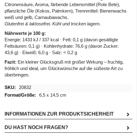
Citronensäure, Aroma, färbende Lebensmittel (Rote Bete),
pflanzliche Öle (Kokos, Palmkern), Trennmittel: Bienenwachs
weiß und gelb, Carnaubawachs.
Glutenfrei & laktosefrei. Kühl und trocken lagern.
Nährwerte je 100 g:
Energie: 1433 kJ / 337 kcal · Fett: 0,1 g (davon gesättigte
Fettsäuren: 0,1 g) · Kohlenhydrate: 76,6 g (davon Zucker:
43,6 g) · Eiweiß: 6,0 g · Salz: < 0,2 g
Fazit:
Ein kleiner Glücksgruß mit großer Wirkung – fruchtig,
fröhlich und ideal, um Glückwünsche auf die süßeste Art zu
überbringen.
Mehr
20832
Informationen
6,5 x 14,5 cm
INFORMATIONEN ZUR PRODUKTSICHERHEIT
DU HAST NOCH FRAGEN?